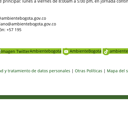
e principal: lunes a viernes de 8:00am a 5:00 pm, en jornada conti
al@ambientebogota.gov.co
dadano@ambientebogota.gov.co
ón: +57 195
Ambientebogota
AmbienteBogota
ambiente
dad y tratamiento de datos personales
|
Otras Políticas
|
Mapa del s