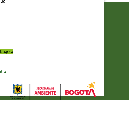
nua
bogota
itio