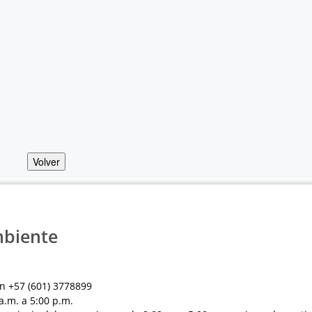
Volver
mbiente
n +57 (601) 3778899
a.m. a 5:00 p.m.