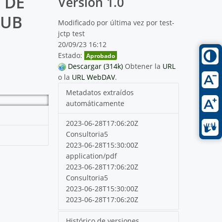
 DE
Versión 1.0
SUB
Modificado por última vez por test-
jctp test
20/09/23 16:12
Estado:
Aprobado
Descargar (314k)
Obtener la
URL
o la
URL WebDAV
.
Metadatos extraídos
automáticamente
2023-06-28T17:06:20Z
Consultoria5
2023-06-28T15:30:00Z
application/pdf
2023-06-28T17:06:20Z
Consultoria5
2023-06-28T15:30:00Z
2023-06-28T17:06:20Z
Histórico de versiones