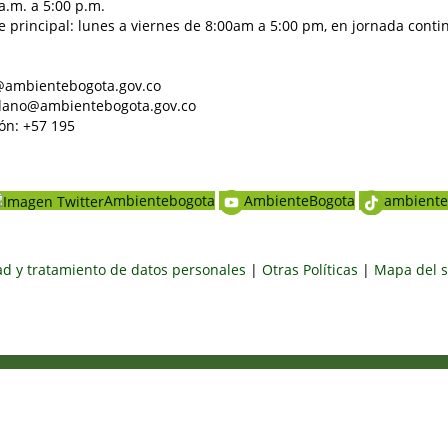
a.m. a 5:00 p.m.
e principal: lunes a viernes de 8:00am a 5:00 pm, en jornada conti
al@ambientebogota.gov.co
dadano@ambientebogota.gov.co
ón: +57 195
Ambientebogota
AmbienteBogota
ambiente
dad y tratamiento de datos personales
|
Otras Políticas
|
Mapa del s