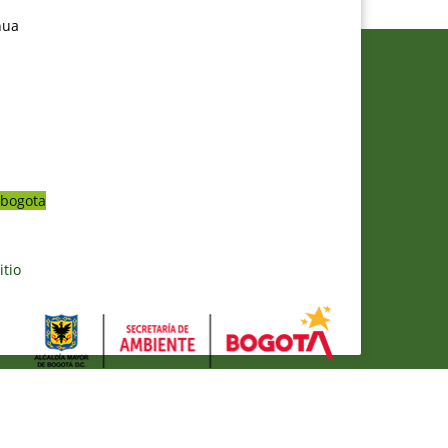
nua
bogota
itio