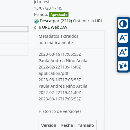
jctp test
13/07/23 17:45
Estado:
Aprobado
Descargar (221k)
Obtener la
URL
o la
URL WebDAV
.
Metadatos extraídos
automáticamente
2023-03-16T17:05:53Z
Paula Andrea Niño Arcila
2022-02-22T19:41:40Z
application/pdf
2023-03-16T17:05:53Z
Paula Andrea Niño Arcila
2022-02-22T19:41:40Z
2023-03-16T17:05:53Z
Histórico de versiones
Versión
Fecha
Tamaño