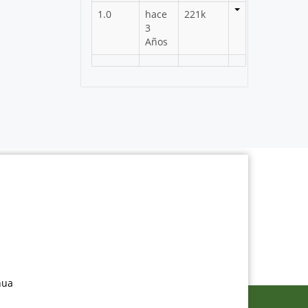
1.0
hace
221k
3
Años
nua