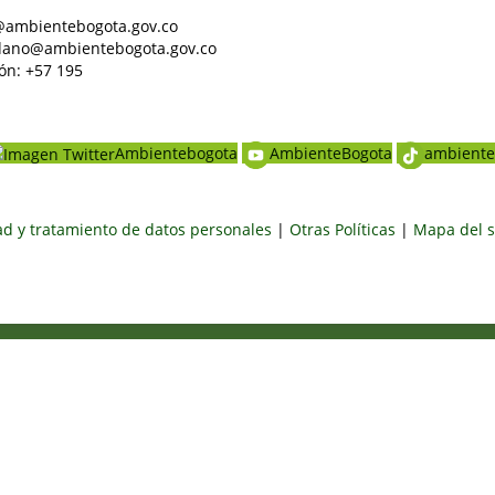
al@ambientebogota.gov.co
dadano@ambientebogota.gov.co
ón: +57 195
Ambientebogota
AmbienteBogota
ambiente
dad y tratamiento de datos personales
|
Otras Políticas
|
Mapa del s