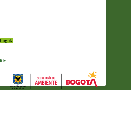
bogota
itio