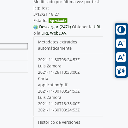
Modificado por última vez por test-
jctp test
3/12/21 18:27
Estado:
Aprobado
Descargar (247k)
Obtener la
URL
o la
URL WebDAV
.
Metadatos extraídos
automáticamente
2021-11-30T03:24:53Z
Luis Zamora
2021-11-26T13:38:00Z
Carta
application/pdf
2021-11-30T03:24:53Z
Luis Zamora
2021-11-26T13:38:00Z
2021-11-30T03:24:53Z
Histórico de versiones