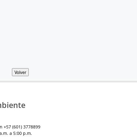
Volver
mbiente
n +57 (601) 3778899
a.m. a 5:00 p.m.