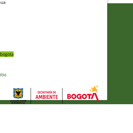
nua
bogota
itio