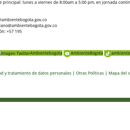
e principal: lunes a viernes de 8:00am a 5:00 pm, en jornada conti
al@ambientebogota.gov.co
dadano@ambientebogota.gov.co
ón: +57 195
Ambientebogota
AmbienteBogota
ambiente
dad y tratamiento de datos personales
|
Otras Políticas
|
Mapa del s