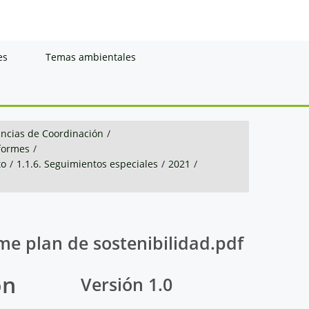
es
Temas ambientales
ancias de Coordinación
/
nformes
/
to
/
1.1.6. Seguimientos especiales
/
2021
/
e plan de sostenibilidad.pdf
ón
Versión 1.0