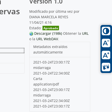
n
Versión 1.0
ervas
Modificado por última vez por
DIANA MARCELA REYES
11/04/21 4:16
Estado:
Aprobado
Descargar (198k)
Obtener la
URL
o la
URL WebDAV
.
Metadatos extraídos
automáticamente
2021-03-24T23:00:17Z
midarraga
2021-03-24T22:34:00Z
Carta
application/pdf
2021-03-24T23:00:17Z
midarraga
2021-03-24T22:34:00Z
2021-03-24T23:00:17Z