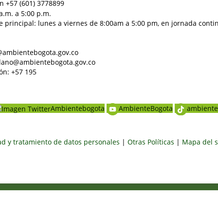
n +57 (601) 3778899
a.m. a 5:00 p.m.
e principal: lunes a viernes de 8:00am a 5:00 pm, en jornada conti
al@ambientebogota.gov.co
dadano@ambientebogota.gov.co
ón: +57 195
Ambientebogota
AmbienteBogota
ambiente
dad y tratamiento de datos personales
|
Otras Políticas
|
Mapa del s