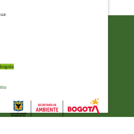
nua
bogota
itio