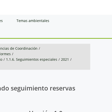
es
Temas ambientales
ancias de Coordinación
/
nformes
/
to
/
1.1.6. Seguimientos especiales
/
2021
/
ado seguimiento reservas