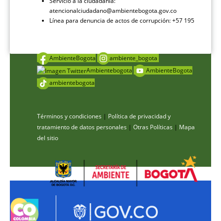
Servicio a la ciudadanía:
atencionalciudadano@ambientebogota.gov.co
Línea para denuncia de actos de corrupción: +57 195
AmbienteBogota
ambiente_bogota
Ambientebogota
AmbienteBogota
ambientebogota
Términos y condiciones
|
Política de privacidad y
tratamiento de datos personales
|
Otras Políticas
|
Mapa
del sitio