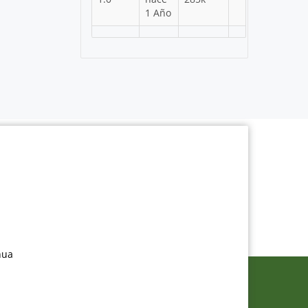
1 Año
nua