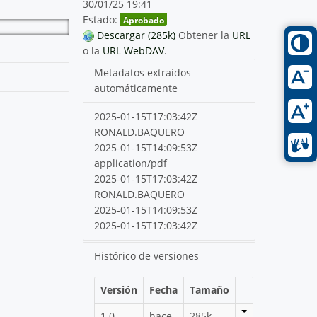
30/01/25 19:41
Estado:
Aprobado
Descargar (285k)
Obtener la
URL
o la
URL WebDAV
.
Metadatos extraídos
automáticamente
2025-01-15T17:03:42Z
RONALD.BAQUERO
2025-01-15T14:09:53Z
application/pdf
2025-01-15T17:03:42Z
RONALD.BAQUERO
2025-01-15T14:09:53Z
2025-01-15T17:03:42Z
Histórico de versiones
Versión
Fecha
Tamaño
1.0
hace
285k