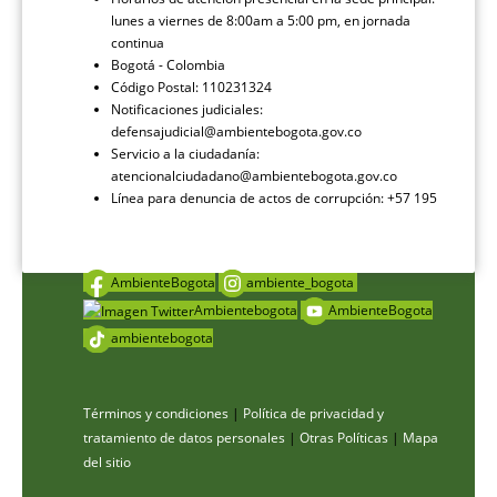
lunes a viernes de 8:00am a 5:00 pm, en jornada
continua
Bogotá - Colombia
Código Postal: 110231324
Notificaciones judiciales:
defensajudicial@ambientebogota.gov.co
Servicio a la ciudadanía:
atencionalciudadano@ambientebogota.gov.co
Línea para denuncia de actos de corrupción: +57 195
AmbienteBogota
ambiente_bogota
Ambientebogota
AmbienteBogota
ambientebogota
Términos y condiciones
|
Política de privacidad y
tratamiento de datos personales
|
Otras Políticas
|
Mapa
del sitio