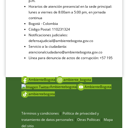
p.m.
Horarios de atención presencial en la sede principal:
lunes a viernes de 8:00am a 5:00 pm, en jornada
continua
Bogotá - Colombia
Código Postal: 110231324
Notificaciones judiciales:
defensajudicial@ambientebogota.gov.co
Servicio a la ciudadanía:
atencionalciudadano@ambientebogota.gov.co
Línea para denuncia de actos de corrupción: +57 195
AmbienteBogota
ambiente_bogota
Ambientebogota
AmbienteBogota
ambientebogota
Términos y condiciones
|
Política de privacidad y
tratamiento de datos personales
|
Otras Políticas
|
Mapa
del sitio