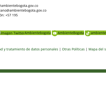
al@ambientebogota.gov.co
dadano@ambientebogota.gov.co
ón: +57 195
Ambientebogota
AmbienteBogota
ambiente
dad y tratamiento de datos personales
|
Otras Políticas
|
Mapa del s