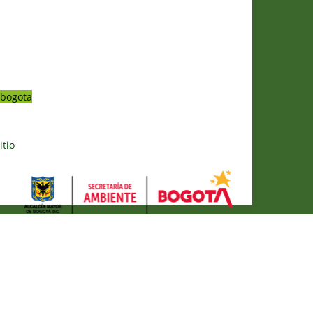
bogota
itio