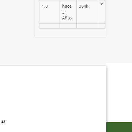
1.0
hace
304k
3
Años
nua