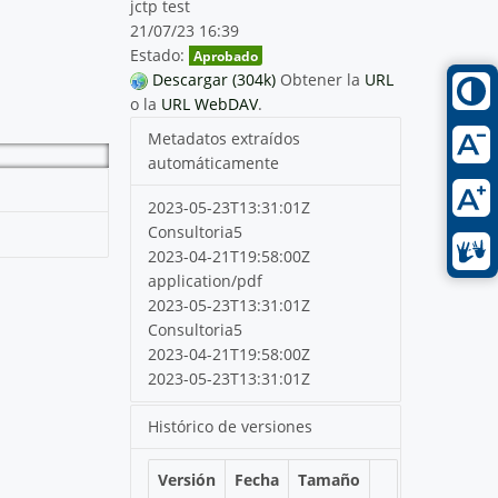
jctp test
21/07/23 16:39
Estado:
Aprobado
Descargar (304k)
Obtener la
URL
o la
URL WebDAV
.
Metadatos extraídos
automáticamente
2023-05-23T13:31:01Z
Consultoria5
2023-04-21T19:58:00Z
application/pdf
2023-05-23T13:31:01Z
Consultoria5
2023-04-21T19:58:00Z
2023-05-23T13:31:01Z
Histórico de versiones
Versión
Fecha
Tamaño