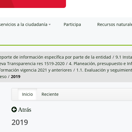
servicios a la ciudadanía
Participa
Recursos natural
eporte de información específica por parte de la entidad
/
9.1 Inst
va Transparencia res 1519-2020
/
4. Planeación, presupuesto e I
nformación vigencia 2021 y anteriores
/
1.1. Evaluación y seguimien
ceso
/
2019
Inicio
Reciente
Atrás
2019