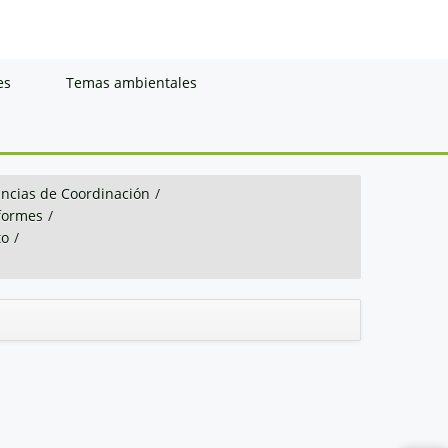
es
Temas ambientales
ancias de Coordinación
/
nformes
/
to
/