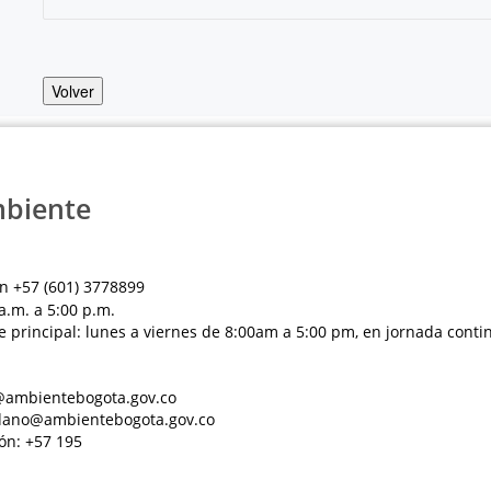
Volver
mbiente
n +57 (601) 3778899
a.m. a 5:00 p.m.
e principal: lunes a viernes de 8:00am a 5:00 pm, en jornada conti
al@ambientebogota.gov.co
dadano@ambientebogota.gov.co
ón: +57 195