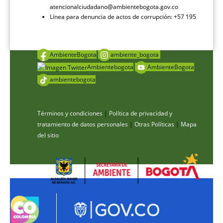
atencionalciudadano@ambientebogota.gov.co
Línea para denuncia de actos de corrupción: +57 195
AmbienteBogota
ambiente_bogota
Ambientebogota
AmbienteBogota
ambientebogota
Términos y condiciones
|
Política de privacidad y
tratamiento de datos personales
|
Otras Políticas
|
Mapa
del sitio