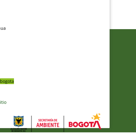
nua
bogota
itio