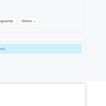
Siguiente
Último →
eta.