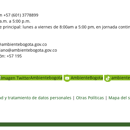
n +57 (601) 3778899
a.m. a 5:00 p.m.
e principal: lunes a viernes de 8:00am a 5:00 pm, en jornada conti
al@ambientebogota.gov.co
dadano@ambientebogota.gov.co
ón: +57 195
Ambientebogota
AmbienteBogota
ambiente
dad y tratamiento de datos personales
|
Otras Políticas
|
Mapa del s