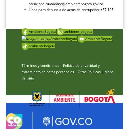
atencionalciudadano@ambientebogota.gov.co
Línea para denuncia de actos de corrupción: +57 195
AmbienteBogota
ambiente_bogota
Ambientebogota
AmbienteBogota
ambientebogota
Términos y condiciones
|
Política de privacidad y
tratamiento de datos personales
|
Otras Políticas
|
Mapa
del sitio