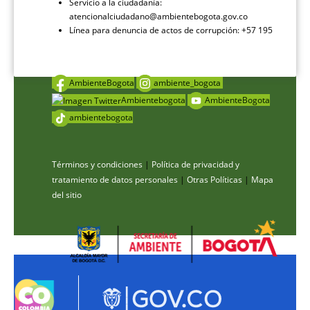
Servicio a la ciudadanía:
atencionalciudadano@ambientebogota.gov.co
Línea para denuncia de actos de corrupción: +57 195
AmbienteBogota
ambiente_bogota
Ambientebogota
AmbienteBogota
ambientebogota
Términos y condiciones
|
Política de privacidad y
tratamiento de datos personales
|
Otras Políticas
|
Mapa
del sitio