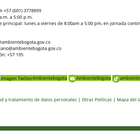
n +57 (601) 3778899
a.m. a 5:00 p.m.
e principal: lunes a viernes de 8:00am a 5:00 pm, en jornada conti
al@ambientebogota.gov.co
dadano@ambientebogota.gov.co
ón: +57 195
Ambientebogota
AmbienteBogota
ambiente
dad y tratamiento de datos personales
|
Otras Políticas
|
Mapa del s