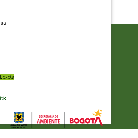
nua
bogota
itio