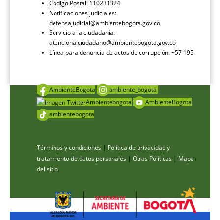
Código Postal: 110231324
Notificaciones judiciales:
defensajudicial@ambientebogota.gov.co
Servicio a la ciudadanía:
atencionalciudadano@ambientebogota.gov.co
Línea para denuncia de actos de corrupción: +57 195
AmbienteBogota
ambiente_bogota
Ambientebogota
AmbienteBogota
ambientebogota
Términos y condiciones
|
Política de privacidad y
tratamiento de datos personales
|
Otras Políticas
|
Mapa
del sitio