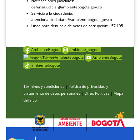
Notificaciones judiciales:
defensajudicial@ambientebogota.gov.co
Servicio a la ciudadanía:
atencionalciudadano@ambientebogota.gov.co
Línea para denuncia de actos de corrupción: +57 195
AmbienteBogota
ambiente_bogota
Ambientebogota
AmbienteBogota
ambientebogota
Términos y condiciones
|
Política de privacidad y
tratamiento de datos personales
|
Otras Políticas
|
Mapa
del sitio