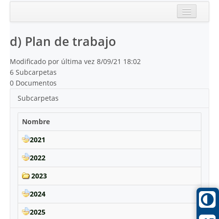
Inicio
d) Plan de trabajo
Reciente
Modificado por última vez 8/09/21 18:02
6 Subcarpetas
0 Documentos
Subcarpetas
Nombre
2021
2022
2023
2024
2025