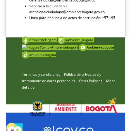
defensajudicial@ambientebogota.gov.co
Servicio a la ciudadanía:
atencionalciudadano@ambientebogota.gov.co
Línea para denuncia de actos de corrupción: +57 195
AmbienteBogota
ambiente_bogota
Ambientebogota
AmbienteBogota
ambientebogota
Términos y condiciones
|
Política de privacidad y
tratamiento de datos personales
|
Otras Políticas
|
Mapa
del sitio