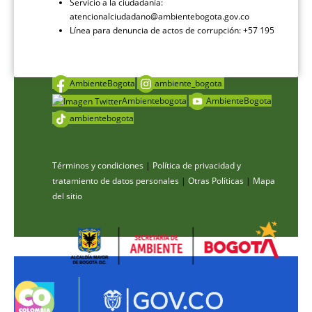
Servicio a la ciudadanía:
atencionalciudadano@ambientebogota.gov.co
Línea para denuncia de actos de corrupción: +57 195
AmbienteBogota
ambiente_bogota
Ambientebogota
AmbienteBogota
ambientebogota
Términos y condiciones
|
Política de privacidad y
tratamiento de datos personales
|
Otras Políticas
|
Mapa
del sitio