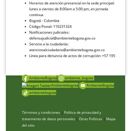
Horarios de atención presencial en la sede principal:
lunes a viernes de 8:00am a 5:00 pm, en jornada
continua
Bogotá - Colombia
Código Postal: 110231324
Notificaciones judiciales:
defensajudicial@ambientebogota.gov.co
Servicio a la ciudadanía:
atencionalciudadano@ambientebogota.gov.co
Línea para denuncia de actos de corrupción: +57 195
AmbienteBogota
ambiente_bogota
Ambientebogota
AmbienteBogota
ambientebogota
Términos y condiciones
|
Política de privacidad y
tratamiento de datos personales
|
Otras Políticas
|
Mapa
del sitio