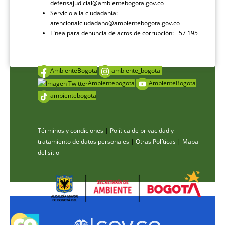
defensajudicial@ambientebogota.gov.co
Servicio a la ciudadanía:
atencionalciudadano@ambientebogota.gov.co
Línea para denuncia de actos de corrupción: +57 195
AmbienteBogota
ambiente_bogota
Ambientebogota
AmbienteBogota
ambientebogota
Términos y condiciones
|
Política de privacidad y
tratamiento de datos personales
|
Otras Políticas
|
Mapa
del sitio