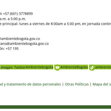
n +57 (601) 3778899
a.m. a 5:00 p.m.
e principal: lunes a viernes de 8:00am a 5:00 pm, en jornada conti
al@ambientebogota.gov.co
dadano@ambientebogota.gov.co
ón: +57 195
Ambientebogota
AmbienteBogota
ambiente
dad y tratamiento de datos personales
|
Otras Políticas
|
Mapa del s