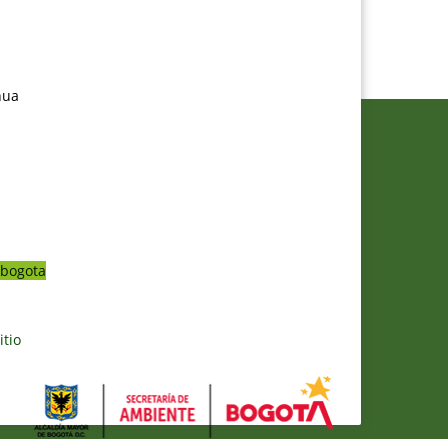
nua
bogota
itio