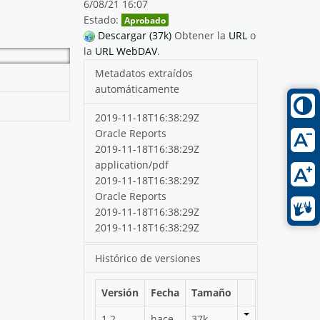
6/08/21 16:07
Estado:
Aprobado
Descargar (37k)
Obtener la
URL
o
la
URL WebDAV
.
Metadatos extraídos
automáticamente
2019-11-18T16:38:29Z
Oracle Reports
2019-11-18T16:38:29Z
application/pdf
2019-11-18T16:38:29Z
Oracle Reports
2019-11-18T16:38:29Z
2019-11-18T16:38:29Z
Histórico de versiones
Versión
Fecha
Tamaño
1.2
hace
37k