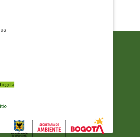
nua
bogota
itio