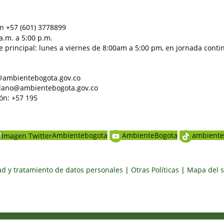
n +57 (601) 3778899
a.m. a 5:00 p.m.
e principal: lunes a viernes de 8:00am a 5:00 pm, en jornada conti
al@ambientebogota.gov.co
dadano@ambientebogota.gov.co
ón: +57 195
Ambientebogota
AmbienteBogota
ambiente
dad y tratamiento de datos personales
|
Otras Políticas
|
Mapa del s