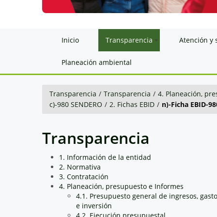
Inicio
Transparencia
Atención y 
Planeación ambiental
Transparencia
/
Transparencia
/
4. Planeación, pr
c)-980 SENDERO
/
2. Fichas EBID
/
n)-Ficha EBID-98
Transparencia
1. Información de la entidad
2. Normativa
3. Contratación
4. Planeación, presupuesto e Informes
4.1. Presupuesto general de ingresos, gast
e inversión
4.2. Ejecución presupuestal