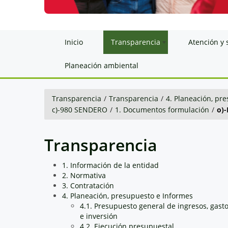
Inicio
Transparencia
Atención y 
Planeación ambiental
Transparencia
/
Transparencia
/
4. Planeación, pr
c)-980 SENDERO
/
1. Documentos formulación
/
o)-
Transparencia
1. Información de la entidad
2. Normativa
3. Contratación
4. Planeación, presupuesto e Informes
4.1. Presupuesto general de ingresos, gast
e inversión
4.2. Ejecución presupuestal