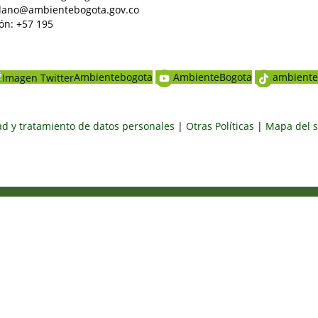
dadano@ambientebogota.gov.co
ón: +57 195
Ambientebogota
AmbienteBogota
ambiente
dad y tratamiento de datos personales
|
Otras Políticas
|
Mapa del s