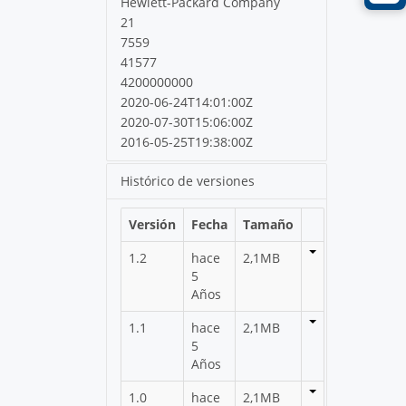
Hewlett-Packard Company
21
7559
41577
4200000000
2020-06-24T14:01:00Z
2020-07-30T15:06:00Z
2016-05-25T19:38:00Z
Histórico de versiones
Versión
Fecha
Tamaño
1.2
hace
2,1MB
5
Años
1.1
hace
2,1MB
5
Años
1.0
hace
2,1MB