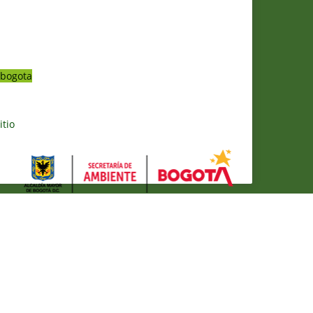
bogota
itio