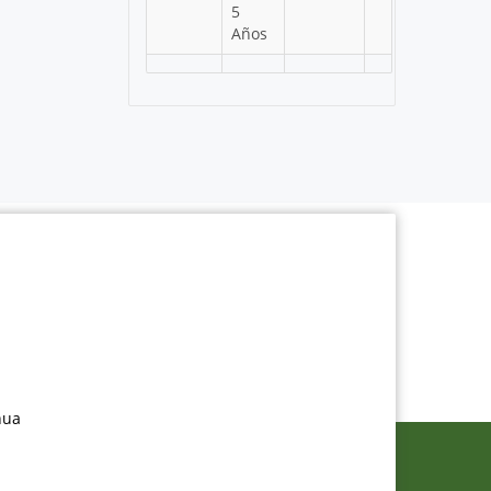
5
Años
nua