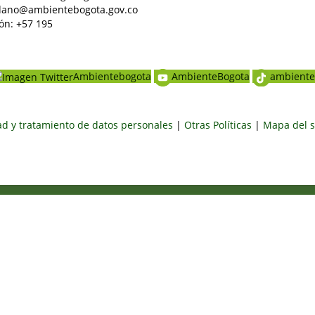
dadano@ambientebogota.gov.co
ón: +57 195
Ambientebogota
AmbienteBogota
ambiente
dad y tratamiento de datos personales
|
Otras Políticas
|
Mapa del s