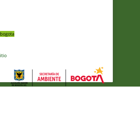
bogota
itio