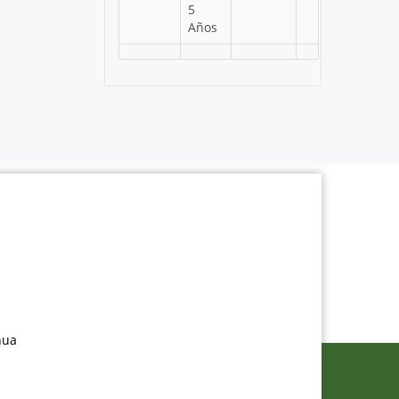
5
Años
nua