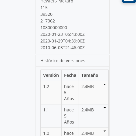
Hewlett-Packard
115
39520
217362
10800000000
2020-01-23T05:43:00Z
2020-01-29T04:39:00Z
2010-06-03T21:46:00Z
Histórico de versiones
Versión
Fecha
Tamaño
1.2
hace
2,4MB
5
Años
1.1
hace
2,4MB
5
Años
1.0
hace
2,4MB