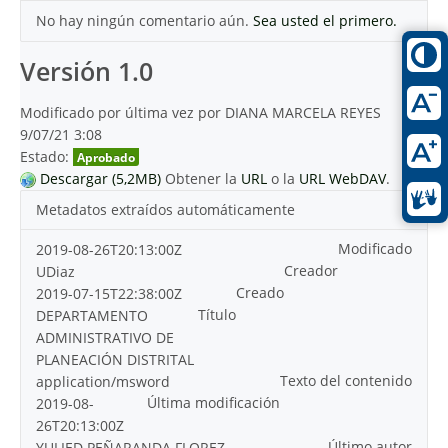
No hay ningún comentario aún.
Sea usted el primero.
Versión 1.0
Modificado por última vez por DIANA MARCELA REYES
9/07/21 3:08
Estado:
Aprobado
Descargar (5,2MB)
Obtener la
URL
o la
URL WebDAV
.
Metadatos extraídos automáticamente
Modificado
2019-08-26T20:13:00Z
Creador
UDiaz
Creado
2019-07-15T22:38:00Z
Título
DEPARTAMENTO
ADMINISTRATIVO DE
PLANEACIÓN DISTRITAL
Texto del contenido
application/msword
Última modificación
2019-08-
26T20:13:00Z
Último autor
YULIED PEÑARANDA FLOREZ