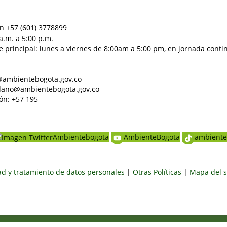
n +57 (601) 3778899
a.m. a 5:00 p.m.
e principal: lunes a viernes de 8:00am a 5:00 pm, en jornada conti
al@ambientebogota.gov.co
dadano@ambientebogota.gov.co
ón: +57 195
Ambientebogota
AmbienteBogota
ambiente
dad y tratamiento de datos personales
|
Otras Políticas
|
Mapa del s