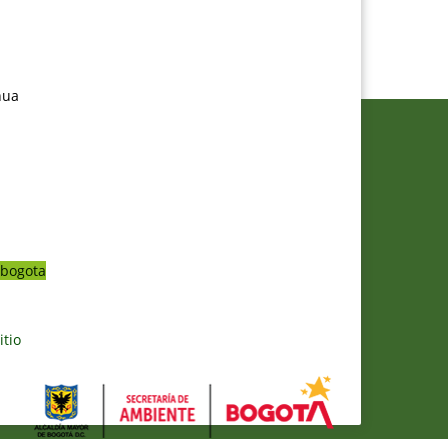
nua
bogota
itio