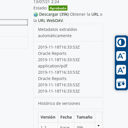
13/07/21 2:24
Estado:
Aprobado
Descargar (39k)
Obtener la
URL
o
la
URL WebDAV
.
Metadatos extraídos
automáticamente
2019-11-18T16:33:53Z
Oracle Reports
2019-11-18T16:33:53Z
application/pdf
2019-11-18T16:33:53Z
Oracle Reports
2019-11-18T16:33:53Z
2019-11-18T16:33:53Z
Histórico de versiones
Versión
Fecha
Tamaño
1.2
hace
39k