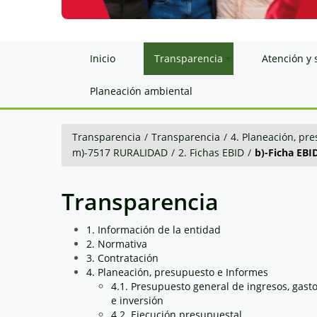
Inicio
Transparencia
Atención y 
Planeación ambiental
Transparencia
/
Transparencia
/
4. Planeación, pr
m)-7517 RURALIDAD
/
2. Fichas EBID
/
b)-Ficha EBI
Transparencia
1. Información de la entidad
2. Normativa
3. Contratación
4. Planeación, presupuesto e Informes
4.1. Presupuesto general de ingresos, gast
e inversión
4.2. Ejecución presupuestal