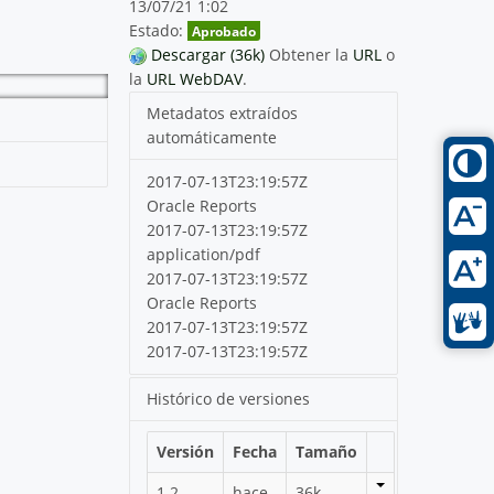
13/07/21 1:02
Estado:
Aprobado
Descargar (36k)
Obtener la
URL
o
la
URL WebDAV
.
Metadatos extraídos
automáticamente
2017-07-13T23:19:57Z
Oracle Reports
2017-07-13T23:19:57Z
application/pdf
2017-07-13T23:19:57Z
Oracle Reports
2017-07-13T23:19:57Z
2017-07-13T23:19:57Z
Histórico de versiones
Versión
Fecha
Tamaño
1.2
hace
36k