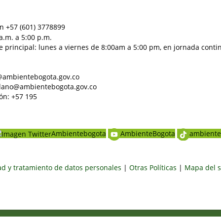
n +57 (601) 3778899
a.m. a 5:00 p.m.
e principal: lunes a viernes de 8:00am a 5:00 pm, en jornada conti
al@ambientebogota.gov.co
dadano@ambientebogota.gov.co
ón: +57 195
Ambientebogota
AmbienteBogota
ambiente
dad y tratamiento de datos personales
|
Otras Políticas
|
Mapa del s