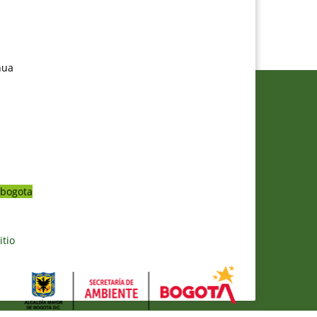
nua
bogota
itio