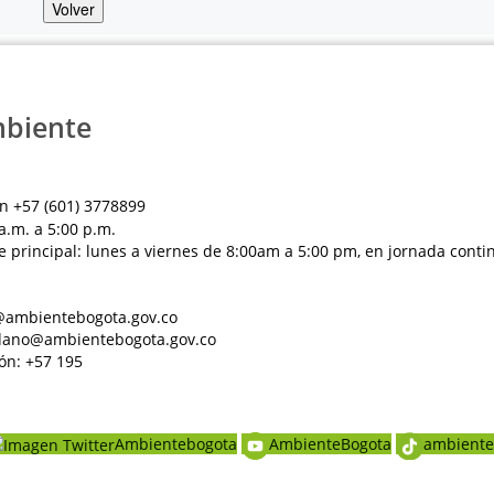
Volver
mbiente
n +57 (601) 3778899
a.m. a 5:00 p.m.
e principal: lunes a viernes de 8:00am a 5:00 pm, en jornada conti
al@ambientebogota.gov.co
dadano@ambientebogota.gov.co
ón: +57 195
Ambientebogota
AmbienteBogota
ambiente