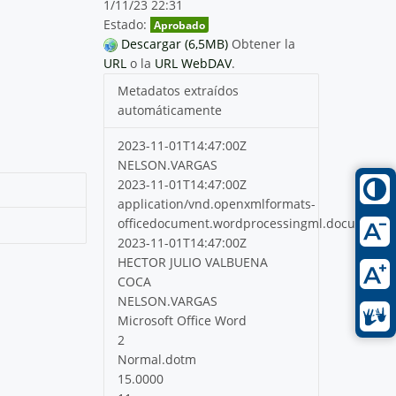
1/11/23 22:31
Estado:
Aprobado
Descargar (6,5MB)
Obtener la
URL
o la
URL WebDAV
.
Metadatos extraídos
automáticamente
2023-11-01T14:47:00Z
NELSON.VARGAS
2023-11-01T14:47:00Z
application/vnd.openxmlformats-
officedocument.wordprocessingml.document
2023-11-01T14:47:00Z
HECTOR JULIO VALBUENA
COCA
NELSON.VARGAS
Microsoft Office Word
2
Normal.dotm
15.0000