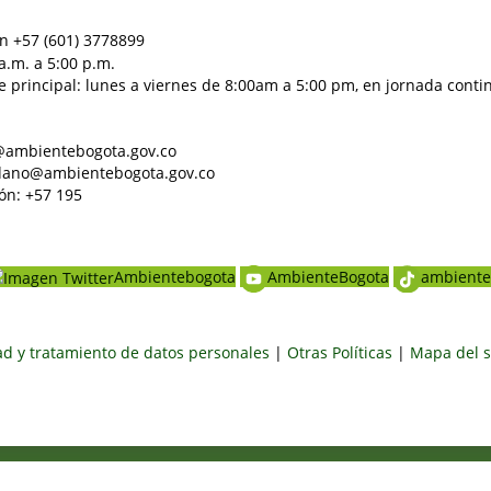
n +57 (601) 3778899
a.m. a 5:00 p.m.
e principal: lunes a viernes de 8:00am a 5:00 pm, en jornada conti
al@ambientebogota.gov.co
dadano@ambientebogota.gov.co
ón: +57 195
Ambientebogota
AmbienteBogota
ambiente
dad y tratamiento de datos personales
|
Otras Políticas
|
Mapa del s