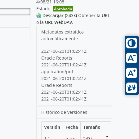
4/08/21 16:08
Estado:
Aprobado
Descargar (243k)
Obtener la
URL
o la
URL WebDAV
.
Metadatos extraídos
automáticamente
2021-06-20T01:02:41Z
Oracle Reports
2021-06-20T01:02:41Z
application/pdf
2021-06-20T01:02:41Z
Oracle Reports
2021-06-20T01:02:41Z
2021-06-20T01:02:41Z
Histórico de versiones
Versión
Fecha
Tamaño
1.1
hace
243k