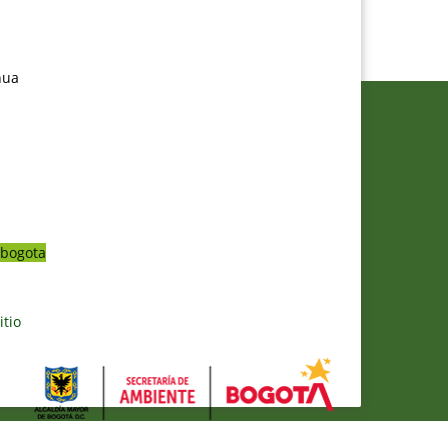
nua
bogota
itio