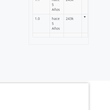
5
Años
1.0
hace
243k
5
Años