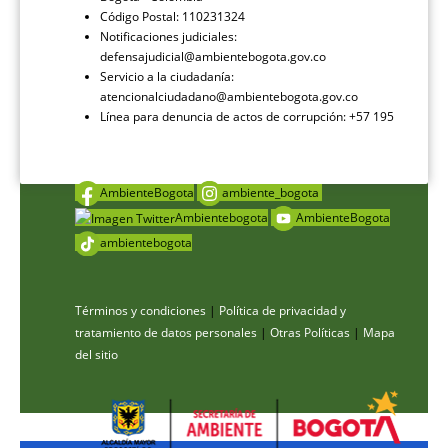
Código Postal: 110231324
Notificaciones judiciales:
defensajudicial@ambientebogota.gov.co
Servicio a la ciudadanía:
atencionalciudadano@ambientebogota.gov.co
Línea para denuncia de actos de corrupción: +57 195
AmbienteBogota
ambiente_bogota
Ambientebogota
AmbienteBogota
ambientebogota
Términos y condiciones
|
Política de privacidad y
tratamiento de datos personales
|
Otras Políticas
|
Mapa
del sitio