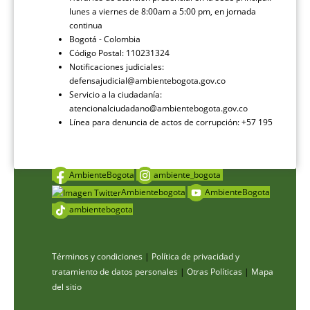
lunes a viernes de 8:00am a 5:00 pm, en jornada
continua
Bogotá - Colombia
Código Postal: 110231324
Notificaciones judiciales:
defensajudicial@ambientebogota.gov.co
Servicio a la ciudadanía:
atencionalciudadano@ambientebogota.gov.co
Línea para denuncia de actos de corrupción: +57 195
AmbienteBogota
ambiente_bogota
Ambientebogota
AmbienteBogota
ambientebogota
Términos y condiciones
|
Política de privacidad y
tratamiento de datos personales
|
Otras Políticas
|
Mapa
del sitio