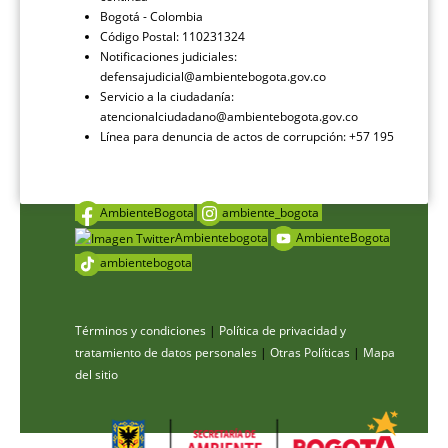
Bogotá - Colombia
Código Postal: 110231324
Notificaciones judiciales:
defensajudicial@ambientebogota.gov.co
Servicio a la ciudadanía:
atencionalciudadano@ambientebogota.gov.co
Línea para denuncia de actos de corrupción: +57 195
AmbienteBogota
ambiente_bogota
Ambientebogota
AmbienteBogota
ambientebogota
Términos y condiciones
|
Política de privacidad y
tratamiento de datos personales
|
Otras Políticas
|
Mapa
del sitio