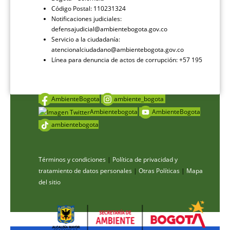
Código Postal: 110231324
Notificaciones judiciales:
defensajudicial@ambientebogota.gov.co
Servicio a la ciudadanía:
atencionalciudadano@ambientebogota.gov.co
Línea para denuncia de actos de corrupción: +57 195
AmbienteBogota
ambiente_bogota
Ambientebogota
AmbienteBogota
ambientebogota
Términos y condiciones
|
Política de privacidad y
tratamiento de datos personales
|
Otras Políticas
|
Mapa
del sitio