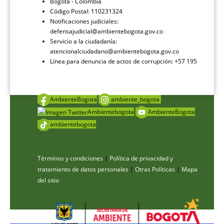
Bogotá - Colombia
Código Postal: 110231324
Notificaciones judiciales:
defensajudicial@ambientebogota.gov.co
Servicio a la ciudadanía:
atencionalciudadano@ambientebogota.gov.co
Línea para denuncia de actos de corrupción: +57 195
AmbienteBogota
ambiente_bogota
Ambientebogota
AmbienteBogota
ambientebogota
Términos y condiciones
|
Política de privacidad y
tratamiento de datos personales
|
Otras Políticas
|
Mapa
del sitio