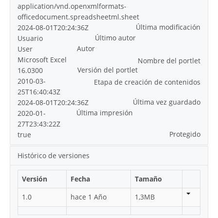
application/vnd.openxmlformats-
officedocument.spreadsheetml.sheet
Última modificación
2024-08-01T20:24:36Z
Último autor
Usuario
Autor
User
Microsoft Excel
Nombre del portlet
Versión del portlet
16.0300
2010-03-
Etapa de creación de contenidos
25T16:40:43Z
Última vez guardado
2024-08-01T20:24:36Z
Última impresión
2020-01-
27T23:43:22Z
Protegido
true
Histórico de versiones
Versión
Fecha
Tamaño
1.0
hace 1 Año
1,3MB