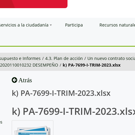
servicios a la ciudadanía
Participa
Recursos natural
esupuesto e Informes
/
4.3. Plan de acción
/
Un nuevo contrato soci
9-2020110010232 DESEMPEÑO
/
k) PA-7699-I-TRIM-2023.xlsx
Atrás
k) PA-7699-I-TRIM-2023.xlsx
k) PA-7699-I-TRIM-2023.xls
os