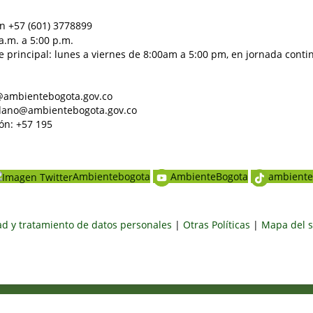
n +57 (601) 3778899
a.m. a 5:00 p.m.
e principal: lunes a viernes de 8:00am a 5:00 pm, en jornada conti
al@ambientebogota.gov.co
dadano@ambientebogota.gov.co
ón: +57 195
Ambientebogota
AmbienteBogota
ambiente
dad y tratamiento de datos personales
|
Otras Políticas
|
Mapa del s