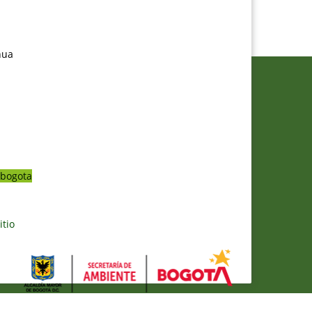
nua
bogota
itio