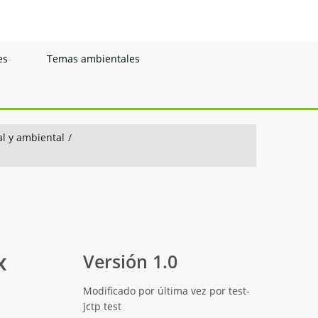
es
Temas ambientales
al y ambiental
/
x
Versión 1.0
Modificado por última vez por test-
jctp test