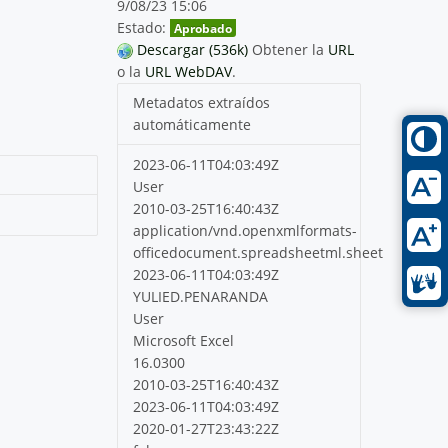
9/08/23 15:06
Estado:
Aprobado
Descargar (536k)
Obtener la
URL
o la
URL WebDAV
.
Metadatos extraídos
automáticamente
2023-06-11T04:03:49Z
User
2010-03-25T16:40:43Z
application/vnd.openxmlformats-
officedocument.spreadsheetml.sheet
2023-06-11T04:03:49Z
YULIED.PENARANDA
User
Microsoft Excel
16.0300
2010-03-25T16:40:43Z
2023-06-11T04:03:49Z
2020-01-27T23:43:22Z