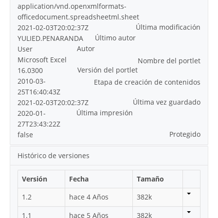
application/vnd.openxmlformats-
officedocument.spreadsheetml.sheet
Última modificación
2021-02-03T20:02:37Z
Último autor
YULIED.PENARANDA
Autor
User
Microsoft Excel
Nombre del portlet
Versión del portlet
16.0300
2010-03-
Etapa de creación de contenidos
25T16:40:43Z
Última vez guardado
2021-02-03T20:02:37Z
Última impresión
2020-01-
27T23:43:22Z
Protegido
false
Histórico de versiones
Versión
Fecha
Tamaño
1.2
hace 4 Años
382k
1.1
hace 5 Años
382k