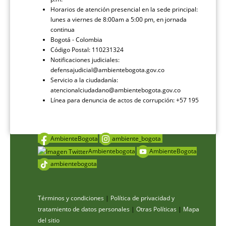
Horarios de atención presencial en la sede principal:
lunes a viernes de 8:00am a 5:00 pm, en jornada
continua
Bogotá - Colombia
Código Postal: 110231324
Notificaciones judiciales:
defensajudicial@ambientebogota.gov.co
Servicio a la ciudadanía:
atencionalciudadano@ambientebogota.gov.co
Línea para denuncia de actos de corrupción: +57 195
AmbienteBogota
ambiente_bogota
Ambientebogota
AmbienteBogota
ambientebogota
Términos y condiciones
|
Política de privacidad y
tratamiento de datos personales
|
Otras Políticas
|
Mapa
del sitio