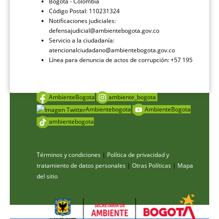
Bogotá - Colombia
Código Postal: 110231324
Notificaciones judiciales:
defensajudicial@ambientebogota.gov.co
Servicio a la ciudadanía:
atencionalciudadano@ambientebogota.gov.co
Línea para denuncia de actos de corrupción: +57 195
AmbienteBogota
ambiente_bogota
Ambientebogota
AmbienteBogota
ambientebogota
Términos y condiciones
|
Política de privacidad y
tratamiento de datos personales
|
Otras Políticas
|
Mapa
del sitio