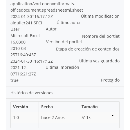
application/vnd.openxmlformats-
officedocument.spreadsheetml.sheet
Última modificación
2024-01-30T16:17:12Z
Último autor
alquiler241 SPCI
Autor
User
Microsoft Excel
Nombre del portlet
Versión del portlet
16.0300
2010-03-
Etapa de creación de contenidos
25T16:40:43Z
Última vez guardado
2024-01-30T16:17:12Z
Última impresión
2021-12-
07T16:21:27Z
Protegido
true
Histórico de versiones
Versión
Fecha
Tamaño
1.0
hace 2 Años
511k