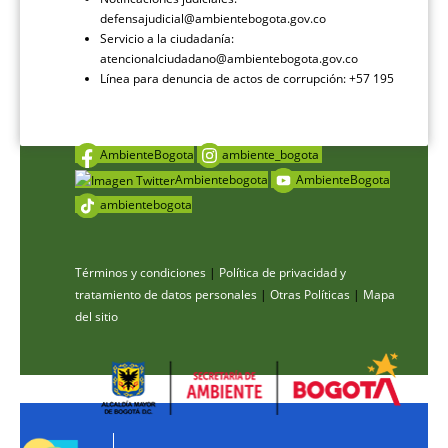
defensajudicial@ambientebogota.gov.co
Servicio a la ciudadanía:
atencionalciudadano@ambientebogota.gov.co
Línea para denuncia de actos de corrupción: +57 195
AmbienteBogota
ambiente_bogota
Ambientebogota
AmbienteBogota
ambientebogota
Términos y condiciones
|
Política de privacidad y
tratamiento de datos personales
|
Otras Políticas
|
Mapa
del sitio