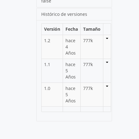
false
Histórico de versiones
Versión
Fecha
Tamaño
1.2
hace
777k
4
Años
1.1
hace
777k
5
Años
1.0
hace
777k
5
Años