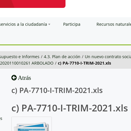
servicios a la ciudadanía
Participa
Recursos natural
esupuesto e Informes
/
4.3. Plan de acción
/
Un nuevo contrato soci
0-2020110010261 ARBOLADO
/
c) PA-7710-I-TRIM-2021.xls
Atrás
c) PA-7710-I-TRIM-2021.xls
c) PA-7710-I-TRIM-2021.xls
os