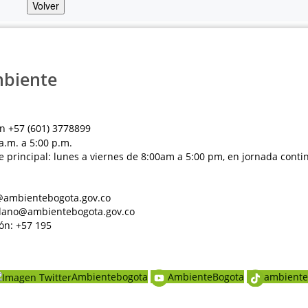
Volver
mbiente
n +57 (601) 3778899
a.m. a 5:00 p.m.
e principal: lunes a viernes de 8:00am a 5:00 pm, en jornada conti
al@ambientebogota.gov.co
dadano@ambientebogota.gov.co
ón: +57 195
Ambientebogota
AmbienteBogota
ambiente