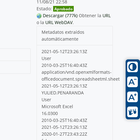
11/08/21 22:58
Estado:
Aprobado
Descargar (777k)
Obtener la
URL
o la
URL WebDAV
.
Metadatos extraídos
automáticamente
2021-05-12T23:26:13Z
User
2010-03-25T16:40:43Z
application/vnd.openxmlformats-
officedocument.spreadsheetml.sheet
2021-05-12T23:26:13Z
YULIED.PENARANDA
User
Microsoft Excel
16.0300
2010-03-25T16:40:43Z
2021-05-12T23:26:13Z
2020-01-27T23:43:22Z