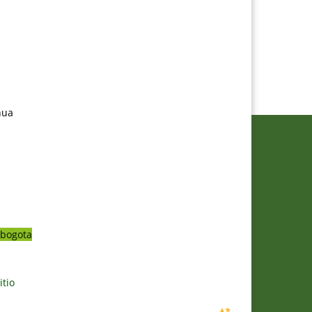
nua
bogota
itio