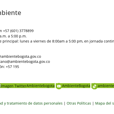
mbiente
n +57 (601) 3778899
a.m. a 5:00 p.m.
e principal: lunes a viernes de 8:00am a 5:00 pm, en jornada conti
al@ambientebogota.gov.co
dadano@ambientebogota.gov.co
ón: +57 195
Ambientebogota
AmbienteBogota
ambiente
dad y tratamiento de datos personales
|
Otras Políticas
|
Mapa del s