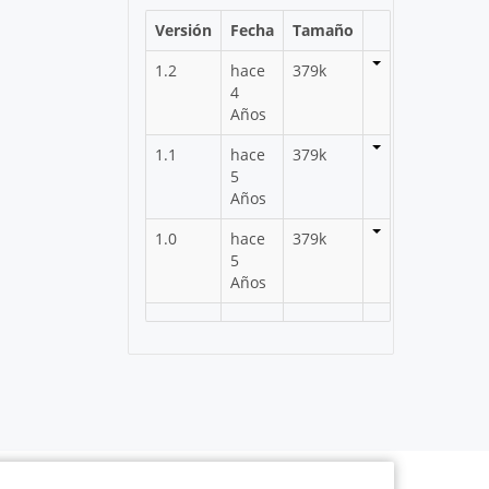
Versión
Fecha
Tamaño
1.2
hace
379k
4
Años
1.1
hace
379k
5
Años
1.0
hace
379k
5
Años