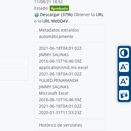
11/08/21 18:52
Estado:
Aprobado
Descargar (379k)
Obtener la
URL
o la
URL WebDAV
.
Metadatos extraídos
automáticamente
2021-06-18T04:01:02Z
JIMMY.SALINAS
2016-06-15T16:46:59Z
application/vnd.ms-excel
2021-06-18T04:01:02Z
YULIED.PENARANDA
JIMMY.SALINAS
Microsoft Excel
2016-06-15T16:46:59Z
2021-06-18T04:01:02Z
2020-01-31T11:33:23Z
Histórico de versiones