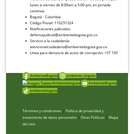
lunes a viernes de 8:00am a 5:00 pm, en jornada
continua
Bogotá - Colombia
Código Postal: 110231324
Notificaciones judiciales:
defensajudicial@ambientebogota.gov.co
Servicio a la ciudadanía:
atencionalciudadano@ambientebogota.gov.co
Línea para denuncia de actos de corrupción: +57 195
AmbienteBogota
ambiente_bogota
Ambientebogota
AmbienteBogota
ambientebogota
Términos y condiciones
|
Política de privacidad y
tratamiento de datos personales
|
Otras Políticas
|
Mapa
del sitio