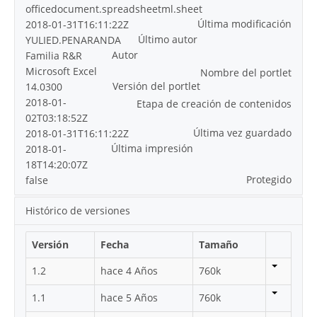
officedocument.spreadsheetml.sheet
Última modificación
2018-01-31T16:11:22Z
Último autor
YULIED.PENARANDA
Autor
Familia R&R
Microsoft Excel
Nombre del portlet
Versión del portlet
14.0300
2018-01-
Etapa de creación de contenidos
02T03:18:52Z
Última vez guardado
2018-01-31T16:11:22Z
Última impresión
2018-01-
18T14:20:07Z
Protegido
false
Histórico de versiones
Versión
Fecha
Tamaño
1.2
hace 4 Años
760k
1.1
hace 5 Años
760k