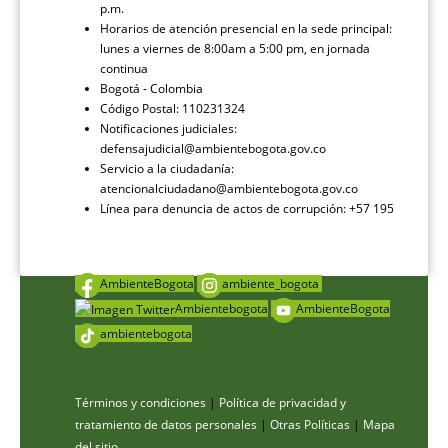
p.m.
Horarios de atención presencial en la sede principal:
lunes a viernes de 8:00am a 5:00 pm, en jornada
continua
Bogotá - Colombia
Código Postal: 110231324
Notificaciones judiciales:
defensajudicial@ambientebogota.gov.co
Servicio a la ciudadanía:
atencionalciudadano@ambientebogota.gov.co
Línea para denuncia de actos de corrupción: +57 195
AmbienteBogota
ambiente_bogota
Ambientebogota
AmbienteBogota
ambientebogota
Términos y condiciones
|
Política de privacidad y
tratamiento de datos personales
|
Otras Políticas
|
Mapa
del sitio