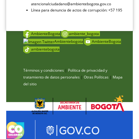
atencionalciudadano@ambientebogota.gov.co
Línea para denuncia de actos de corrupción: +57 195
AmbienteBogota
ambiente_bogota
Ambientebogota
AmbienteBogota
ambientebogota
Términos y condiciones
|
Política de privacidad y
tratamiento de datos personales
|
Otras Políticas
|
Mapa
del sitio