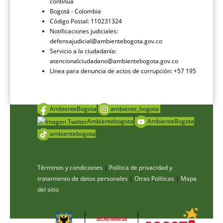
continua
Bogotá - Colombia
Código Postal: 110231324
Notificaciones judiciales:
defensajudicial@ambientebogota.gov.co
Servicio a la ciudadanía:
atencionalciudadano@ambientebogota.gov.co
Línea para denuncia de actos de corrupción: +57 195
AmbienteBogota
ambiente_bogota
Ambientebogota
AmbienteBogota
ambientebogota
Términos y condiciones
|
Política de privacidad y
tratamiento de datos personales
|
Otras Políticas
|
Mapa
del sitio