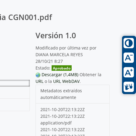
ia CGN001.pdf
Versión 1.0
Modificado por última vez por
DIANA MARCELA REYES
28/10/21 8:27
Estado:
Aprobado
Descargar (1,4MB)
Obtener la
URL
o la
URL WebDAV
.
Metadatos extraídos
automáticamente
2021-10-20T22:13:22Z
2021-10-20T22:13:22Z
application/pdf
2021-10-20T22:13:22Z