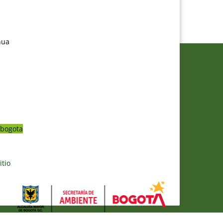
nua
bogota
itio