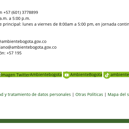
n +57 (601) 3778899
a.m. a 5:00 p.m.
e principal: lunes a viernes de 8:00am a 5:00 pm, en jornada conti
al@ambientebogota.gov.co
dadano@ambientebogota.gov.co
ón: +57 195
Ambientebogota
AmbienteBogota
ambiente
dad y tratamiento de datos personales
|
Otras Políticas
|
Mapa del s