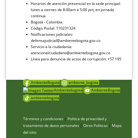
Horarios de atención presencial en la sede principal:
lunes a viernes de 8:00am a 5:00 pm, en jornada
continua
Bogotá - Colombia
Código Postal: 110231324
Notificaciones judiciales:
defensajudicial@ambientebogota.gov.co
Servicio a la ciudadanía:
atencionalciudadano@ambientebogota.gov.co
Línea para denuncia de actos de corrupción: +57 195
AmbienteBogota
ambiente_bogota
Ambientebogota
AmbienteBogota
ambientebogota
Términos y condiciones
|
Política de privacidad y
tratamiento de datos personales
|
Otras Políticas
|
Mapa
del sitio