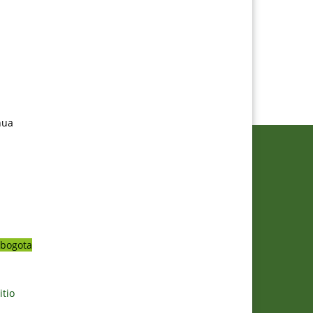
nua
bogota
itio