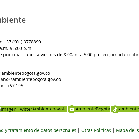
mbiente
n +57 (601) 3778899
a.m. a 5:00 p.m.
e principal: lunes a viernes de 8:00am a 5:00 pm, en jornada conti
al@ambientebogota.gov.co
dadano@ambientebogota.gov.co
ón: +57 195
Ambientebogota
AmbienteBogota
ambiente
dad y tratamiento de datos personales
|
Otras Políticas
|
Mapa del s