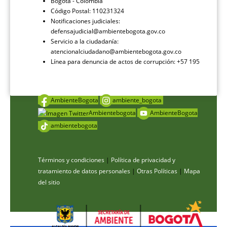
Bogotá - Colombia
Código Postal: 110231324
Notificaciones judiciales:
defensajudicial@ambientebogota.gov.co
Servicio a la ciudadanía:
atencionalciudadano@ambientebogota.gov.co
Línea para denuncia de actos de corrupción: +57 195
AmbienteBogota
ambiente_bogota
Ambientebogota
AmbienteBogota
ambientebogota
Términos y condiciones
|
Política de privacidad y
tratamiento de datos personales
|
Otras Políticas
|
Mapa
del sitio